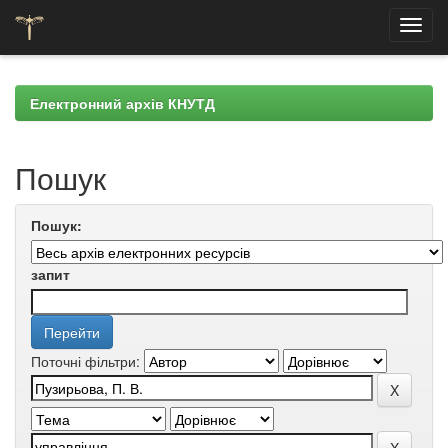
Skip
navigation
Електронний архів КНУТД
Пошук
Пошук:
запит
Поточні фільтри: