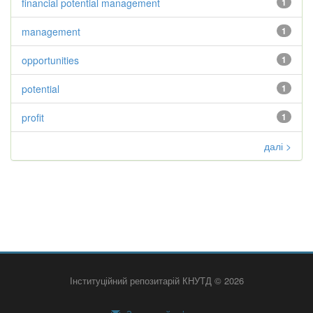
financial potential management
1
management
1
opportunities
1
potential
1
profit
1
далі >
Інституційний репозитарій КНУТД © 2026