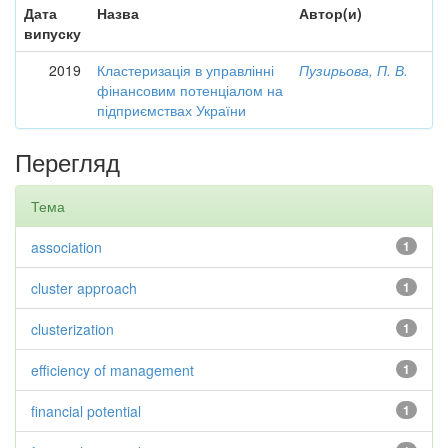
Дата
Назва
Автор(и)
випуску
2019
Кластеризація в управлінні
Пузирьова, П. В.
фінансовим потенціалом на
підприємствах України
Перегляд
Тема
association
1
cluster approach
1
clusterization
1
efficiency of management
1
financial potential
1