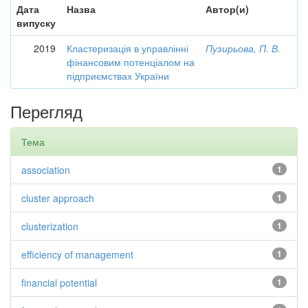
Дата
Назва
Автор(и)
випуску
2019
Кластеризація в управлінні
Пузирьова, П. В.
фінансовим потенціалом на
підприємствах України
Перегляд
Тема
association
1
cluster approach
1
clusterization
1
efficiency of management
1
financial potential
1