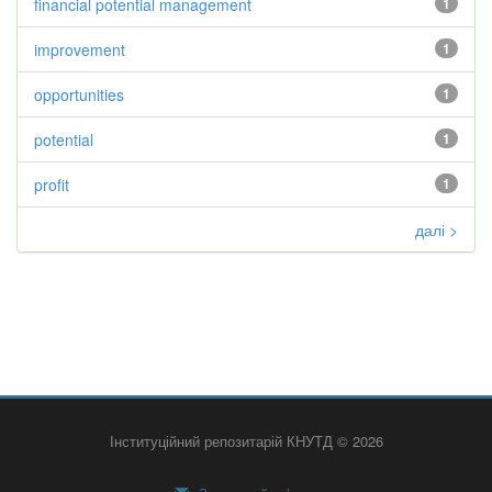
financial potential management
1
improvement
1
opportunities
1
potential
1
profit
1
далі >
Інституційний репозитарій КНУТД © 2026