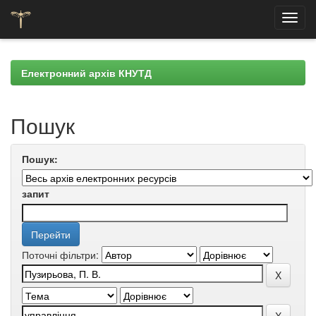
Skip
navigation
Електронний архів КНУТД
Пошук
Пошук:
запит
Поточні фільтри: