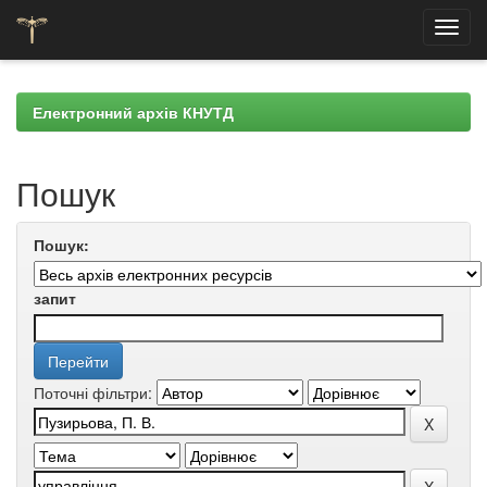
Skip
navigation
Електронний архів КНУТД
Пошук
Пошук:
запит
Поточні фільтри: