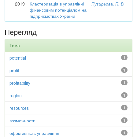
2019
Кластеризація в управлінні
Пузирьова, П. В.
фінансовим потенціалом на
підприємствах України
Перегляд
Тема
potential
1
profit
1
profitability
1
region
1
resources
1
возможности
1
ефективність управління
1