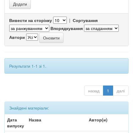
Вивести на сторінку
|
Сортування
Впорядкування
Автори
Результати 1-1 зі 1.
назад
1
далі
Знайдені матеріали:
Дата
Назва
Автор(и)
випуску