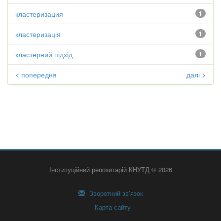
кластеризация
1
кластеризація
1
кластерний підхід
1
< попередня
далі >
Інституційний репозитарій КНУТД © 2026
Зворотний зв’язок
Карта сайту