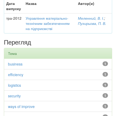
Дата
Назва
Автор(и)
випуску
тра-2012
Управління матеріально-
Меленний, В. І.
;
технічним забезпеченням
Пузирьова, П. В.
на підприємстві
Перегляд
Тема
business
1
efficiency
1
logistics
1
security
1
ways of improve
1