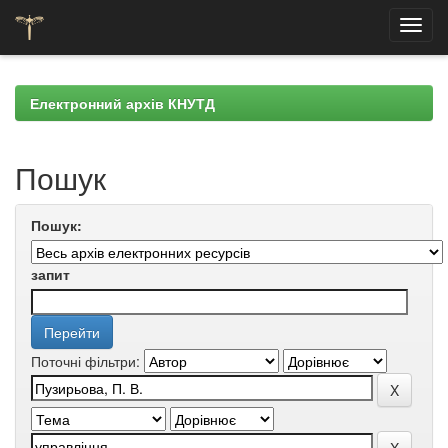
Skip
navigation
Електронний архів КНУТД
Пошук
Пошук:
запит
Поточні фільтри: