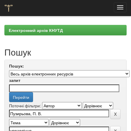
Skip
navigation
Електронний архів КНУТД
Пошук
Пошук:
запит
Поточні фільтри: