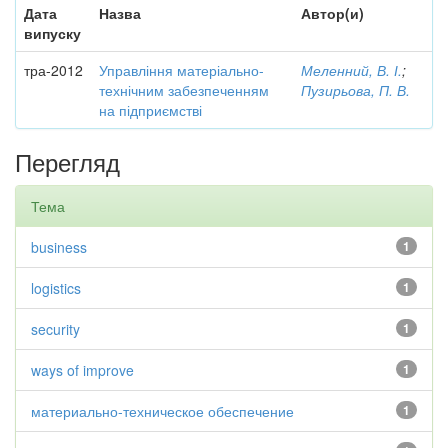
Дата
Назва
Автор(и)
випуску
тра-2012
Управління матеріально-
Меленний, В. І.
;
технічним забезпеченням
Пузирьова, П. В.
на підприємстві
Перегляд
Тема
business
1
logistics
1
security
1
ways of improve
1
материально-техническое обеспечение
1