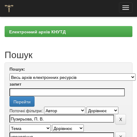
Skip
navigation
Електронний архів КНУТД
Пошук
Пошук:
запит
Поточні фільтри: