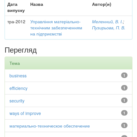
Дата
Назва
Автор(и)
випуску
тра-2012
Управління матеріально-
Меленний, В. І.
;
технічним забезпеченням
Пузирьова, П. В.
на підприємстві
Перегляд
Тема
business
1
efficiency
1
security
1
ways of improve
1
материально-техническое обеспечение
1