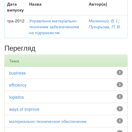
Дата
Назва
Автор(и)
випуску
тра-2012
Управління матеріально-
Меленний, В. І.
;
технічним забезпеченням
Пузирьова, П. В.
на підприємстві
Перегляд
Тема
business
1
efficiency
1
logistics
1
ways of improve
1
материально-техническое обеспечение
1