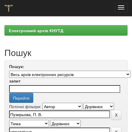
Skip
navigation
Електронний архів КНУТД
Пошук
Пошук:
запит
Поточні фільтри: