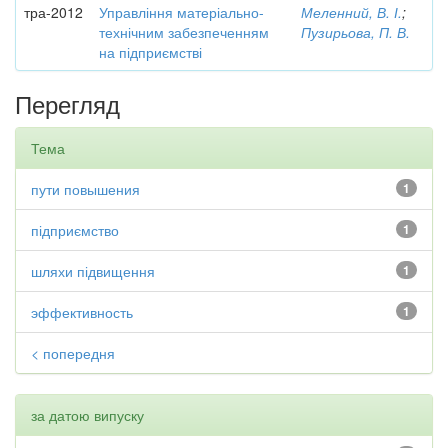
тра-2012
Управління матеріально-
Меленний, В. І.
;
технічним забезпеченням
Пузирьова, П. В.
на підприємстві
Перегляд
Тема
пути повышения
1
підприємство
1
шляхи підвищення
1
эффективность
1
< попередня
за датою випуску