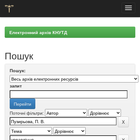
Skip
navigation
Електронний архів КНУТД
Пошук
Пошук:
запит
Поточні фільтри: