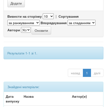
Вивести на сторінку
|
Сортування
Впорядкування
Автори
Результати 1-1 зі 1.
назад
1
далі
Знайдені матеріали:
Дата
Назва
Автор(и)
випуску