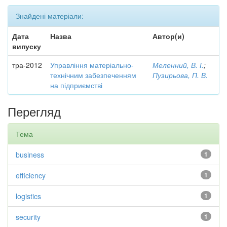
Знайдені матеріали:
Дата
Назва
Автор(и)
випуску
тра-2012
Управління матеріально-
Меленний, В. І.
;
технічним забезпеченням
Пузирьова, П. В.
на підприємстві
Перегляд
Тема
business
1
efficiency
1
logistics
1
security
1