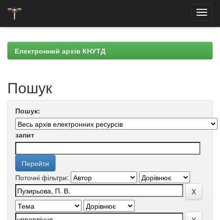
Skip
navigation
Електронний архів КНУТД
Пошук
Пошук:
запит
Поточні фільтри: