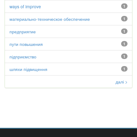
ways of improve
1
материально-техническое обеспечение
1
предприятие
1
пути повышения
1
підприємство
1
шляхи підвищення
1
далі >