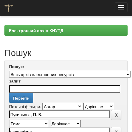
Skip
navigation
Електронний архів КНУТД
Пошук
Пошук:
запит
Поточні фільтри: