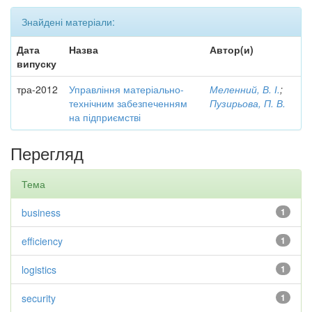
Знайдені матеріали:
Дата
Назва
Автор(и)
випуску
тра-2012
Управління матеріально-
Меленний, В. І.
;
технічним забезпеченням
Пузирьова, П. В.
на підприємстві
Перегляд
Тема
business
1
efficiency
1
logistics
1
security
1