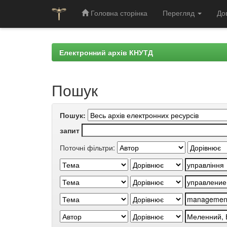
Головна сторінка
Перегляд
До
Skip
navigation
Електронний архів КНУТД
Пошук
Пошук:
запит
Поточні фільтри: