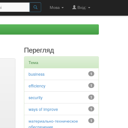
Мова
Вхід:
Перегляд
Тема
business
1
efficiency
1
security
1
ways of improve
1
материально-техническое
1
обеспечение