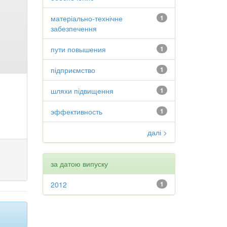
матеріально-технічне
1
забезпечення
пути повышения
1
підприємство
1
шляхи підвищення
1
эффективность
1
далі >
за датою випуску
2012
1