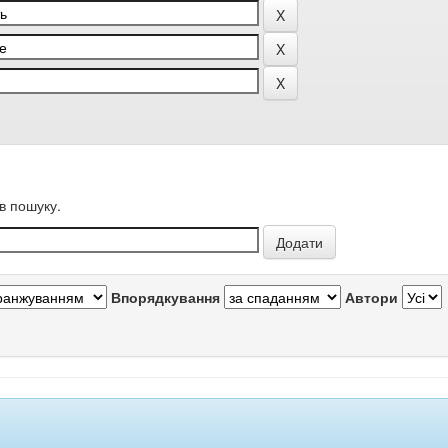
в пошуку.
Впорядкування
Автори