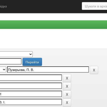
відка