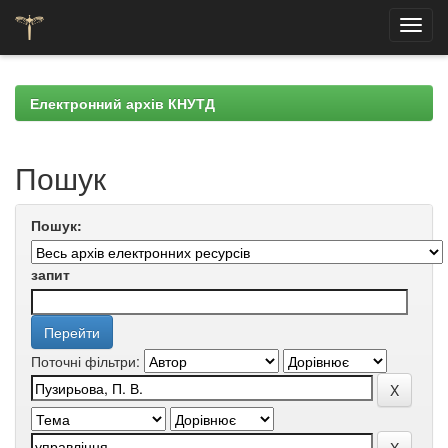
Skip
navigation
Електронний архів КНУТД
Пошук
Пошук:
запит
Поточні фільтри: