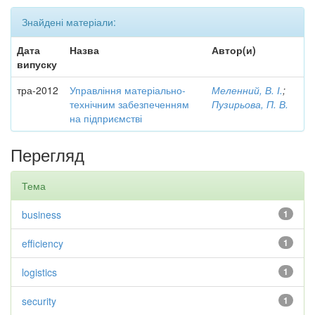
Знайдені матеріали:
Дата
Назва
Автор(и)
випуску
тра-2012
Управління матеріально-
Меленний, В. І.
;
технічним забезпеченням
Пузирьова, П. В.
на підприємстві
Перегляд
Тема
business
1
efficiency
1
logistics
1
security
1