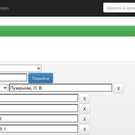
відка