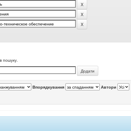
в пошуку.
Впорядкування
Автори