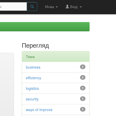
Мова
Вхід:
Перегляд
Тема
business
1
efficiency
1
logistics
1
security
1
ways of improve
1