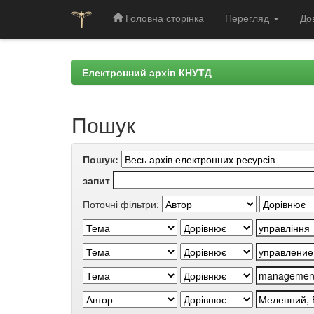
Головна сторінка
Перегляд
До
Skip
navigation
Електронний архів КНУТД
Пошук
Пошук:
запит
Поточні фільтри: