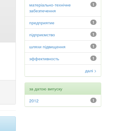
матеріально-технічне
1
забезпечення
предприятие
1
підприємство
1
шляхи підвищення
1
эффективность
1
далі >
за датою випуску
2012
1