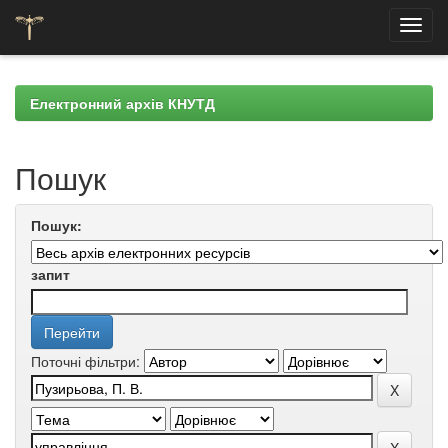
Skip
navigation
Електронний архів КНУТД
Пошук
Пошук:
запит
Поточні фільтри: