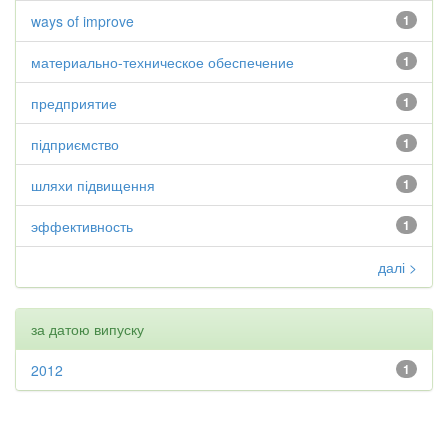
ways of improve
1
материально-техническое обеспечение
1
предприятие
1
підприємство
1
шляхи підвищення
1
эффективность
1
далі >
за датою випуску
2012
1