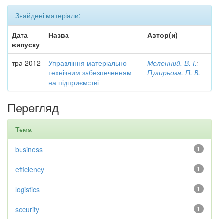
Знайдені матеріали:
Дата
Назва
Автор(и)
випуску
тра-2012
Управління матеріально-
Меленний, В. І.
;
технічним забезпеченням
Пузирьова, П. В.
на підприємстві
Перегляд
Тема
business
1
efficiency
1
logistics
1
security
1