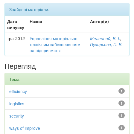
Знайдені матеріали:
Дата
Назва
Автор(и)
випуску
тра-2012
Управління матеріально-
Меленний, В. І.
;
технічним забезпеченням
Пузирьова, П. В.
на підприємстві
Перегляд
Тема
efficiency
1
logistics
1
security
1
ways of improve
1