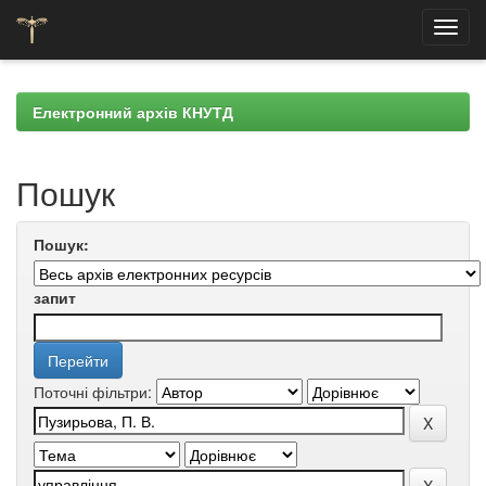
Skip
navigation
Електронний архів КНУТД
Пошук
Пошук:
запит
Поточні фільтри: