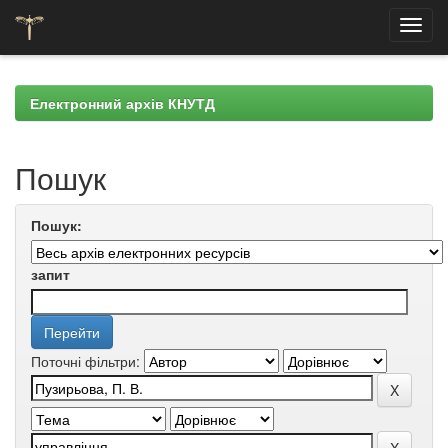
Skip
navigation
Електронний архів КНУТД
Пошук
Пошук:
запит
Поточні фільтри: