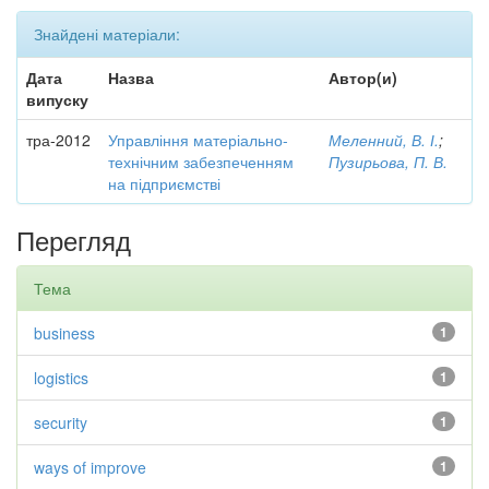
Знайдені матеріали:
Дата
Назва
Автор(и)
випуску
тра-2012
Управління матеріально-
Меленний, В. І.
;
технічним забезпеченням
Пузирьова, П. В.
на підприємстві
Перегляд
Тема
business
1
logistics
1
security
1
ways of improve
1