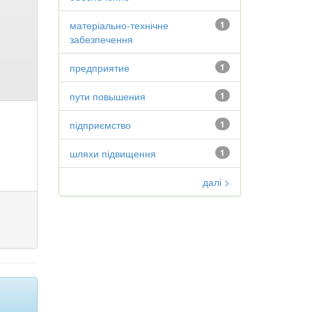
матеріально-технічне
1
забезпечення
предприятие
1
пути повышения
1
підприємство
1
шляхи підвищення
1
далі >