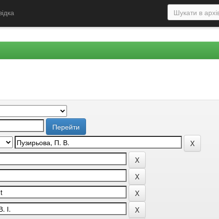
відка