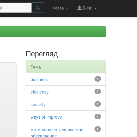
Мова
Вхід:
Перегляд
Тема
business
1
efficiency
1
security
1
ways of improve
1
материально-техническое
1
обеспечение