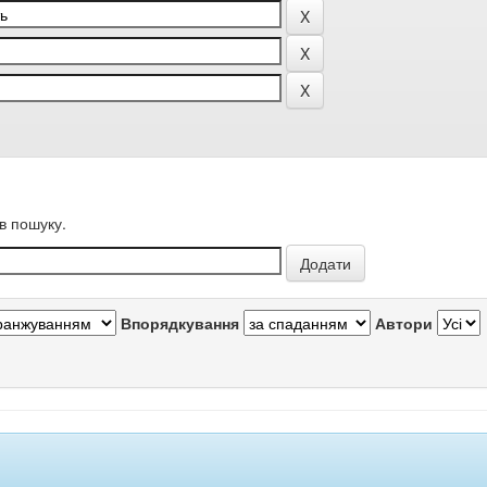
в пошуку.
Впорядкування
Автори