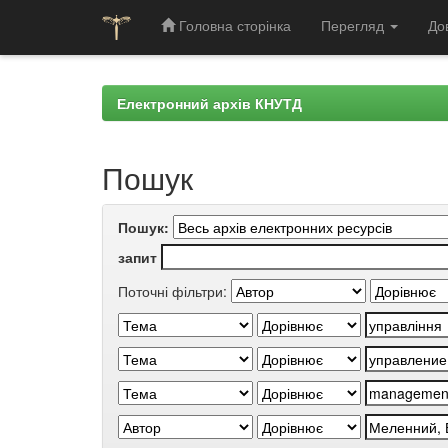
Головна сторінка
Перегляд
До
Skip
navigation
Електронний архів КНУТД
Пошук
Пошук:
запит
Поточні фільтри: