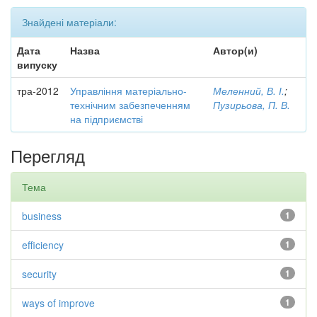
Знайдені матеріали:
Дата
Назва
Автор(и)
випуску
тра-2012
Управління матеріально-
Меленний, В. І.
;
технічним забезпеченням
Пузирьова, П. В.
на підприємстві
Перегляд
Тема
business
1
efficiency
1
security
1
ways of improve
1