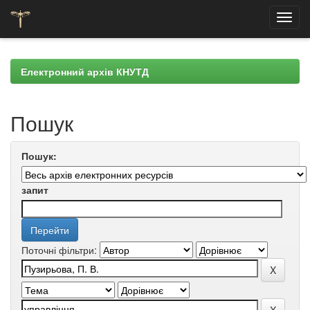
Skip
navigation
Електронний архів КНУТД
Пошук
Пошук:
запит
Поточні фільтри: