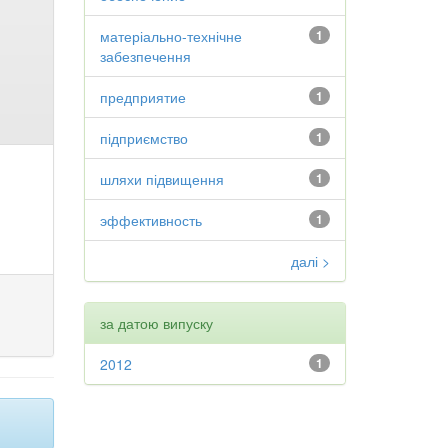
матеріально-технічне
1
забезпечення
предприятие
1
підприємство
1
шляхи підвищення
1
эффективность
1
далі >
за датою випуску
2012
1