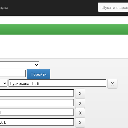
відка