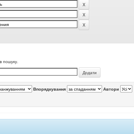
в пошуку.
Впорядкування
Автори