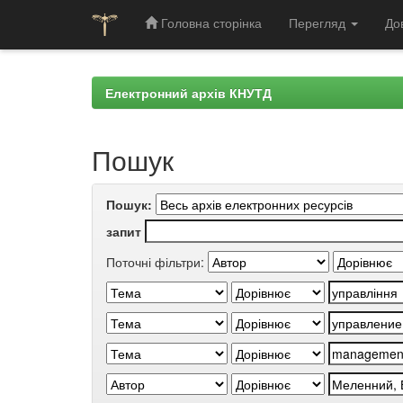
Головна сторінка
Перегляд
До
Skip
navigation
Електронний архів КНУТД
Пошук
Пошук:
запит
Поточні фільтри: