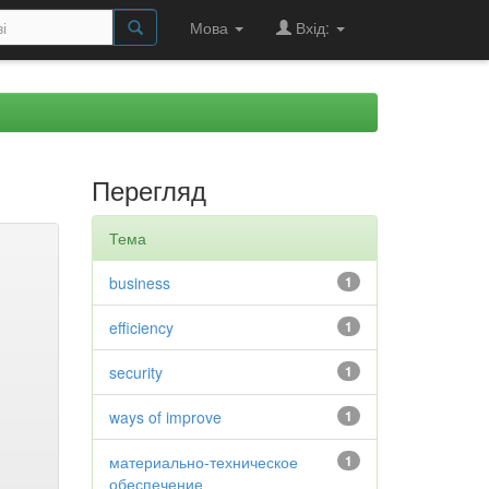
Мова
Вхід:
Перегляд
Тема
business
1
efficiency
1
security
1
ways of improve
1
материально-техническое
1
обеспечение