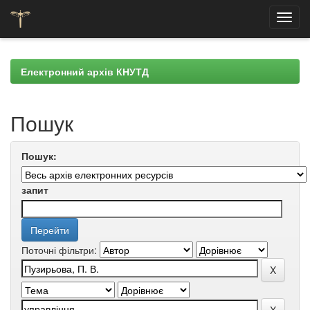
Skip
navigation
Електронний архів КНУТД
Пошук
Пошук:
запит
Поточні фільтри: