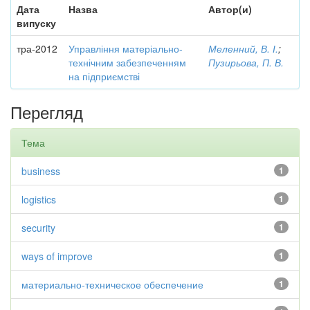
Дата
Назва
Автор(и)
випуску
тра-2012
Управління матеріально-
Меленний, В. І.
;
технічним забезпеченням
Пузирьова, П. В.
на підприємстві
Перегляд
Тема
business
1
logistics
1
security
1
ways of improve
1
материально-техническое обеспечение
1