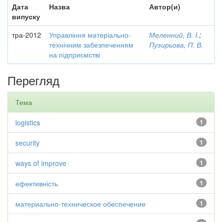
Дата
Назва
Автор(и)
випуску
тра-2012
Управління матеріально-
Меленний, В. І.
;
технічним забезпеченням
Пузирьова, П. В.
на підприємстві
Перегляд
Тема
logistics
1
security
1
ways of improve
1
ефективність
1
материально-техническое обеспечение
1