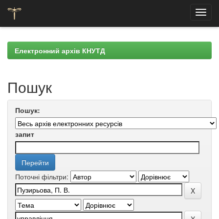
Skip
navigation
Електронний архів КНУТД
Пошук
Пошук:
запит
Поточні фільтри: