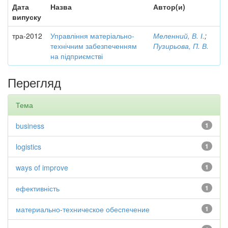
Дата
Назва
Автор(и)
випуску
тра-2012
Управління матеріально-
Меленний, В. І.
;
технічним забезпеченням
Пузирьова, П. В.
на підприємстві
Перегляд
Тема
business
1
logistics
1
ways of improve
1
ефективність
1
материально-техническое обеспечение
1