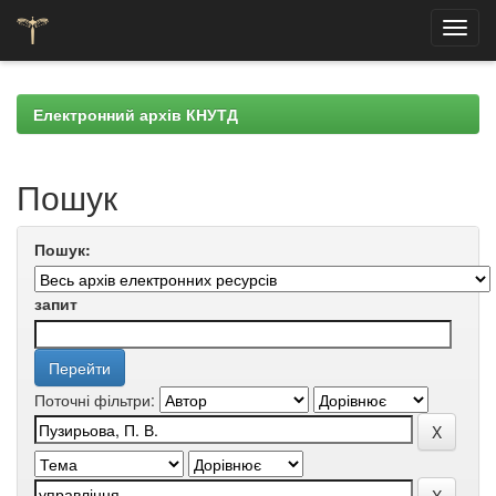
Skip
navigation
Електронний архів КНУТД
Пошук
Пошук:
запит
Поточні фільтри: