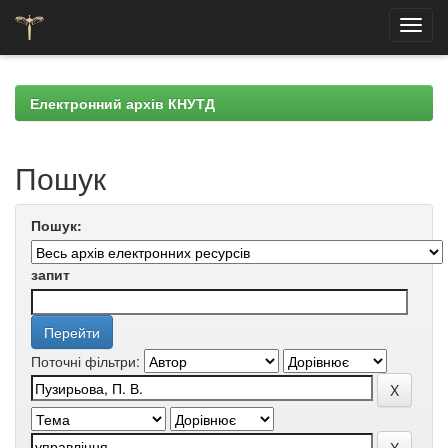
Skip
navigation
Електронний архів КНУТД
Пошук
Пошук:
запит
Поточні фільтри: