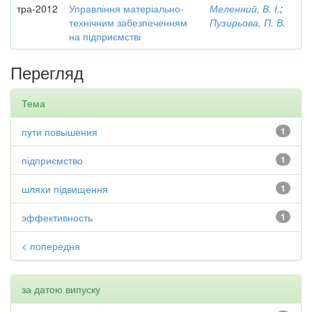
тра-2012
Управління матеріально-
Меленний, В. І.
;
технічним забезпеченням
Пузирьова, П. В.
на підприємстві
Перегляд
Тема
пути повышения
1
підприємство
1
шляхи підвищення
1
эффективность
1
< попередня
за датою випуску