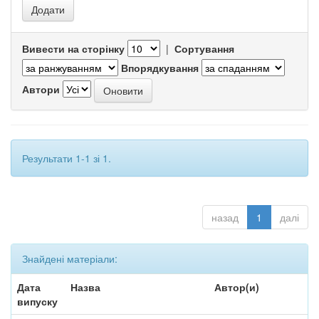
Вивести на сторінку
|
Сортування
Впорядкування
Автори
Результати 1-1 зі 1.
назад
1
далі
Знайдені матеріали:
Дата
Назва
Автор(и)
випуску