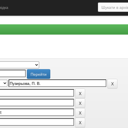
відка