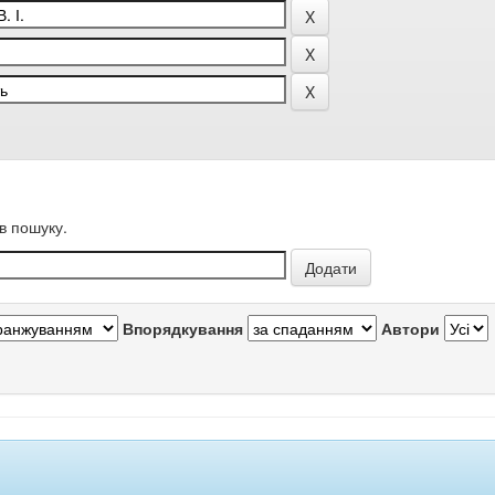
в пошуку.
Впорядкування
Автори