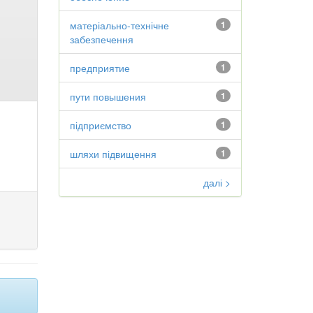
матеріально-технічне
1
забезпечення
предприятие
1
пути повышения
1
підприємство
1
шляхи підвищення
1
далі >