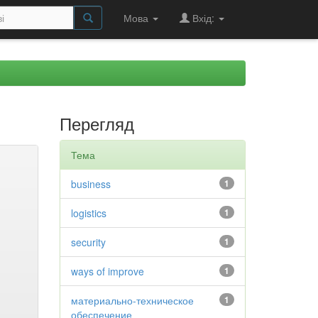
Мова
Вхід:
Перегляд
Тема
business
1
logistics
1
security
1
ways of improve
1
материально-техническое
1
обеспечение