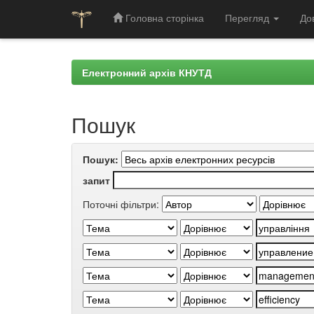
Головна сторінка
Перегляд
До
Skip
navigation
Електронний архів КНУТД
Пошук
Пошук:
запит
Поточні фільтри: