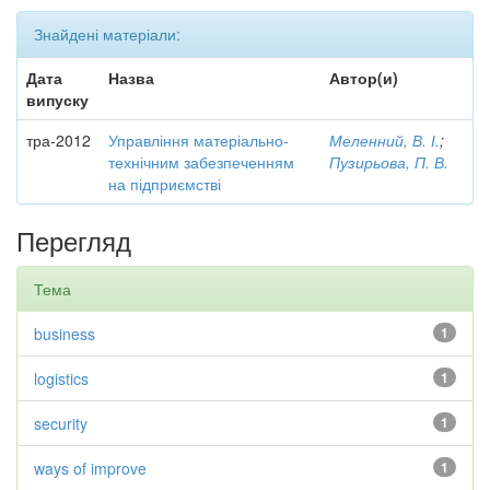
Знайдені матеріали:
Дата
Назва
Автор(и)
випуску
тра-2012
Управління матеріально-
Меленний, В. І.
;
технічним забезпеченням
Пузирьова, П. В.
на підприємстві
Перегляд
Тема
business
1
logistics
1
security
1
ways of improve
1