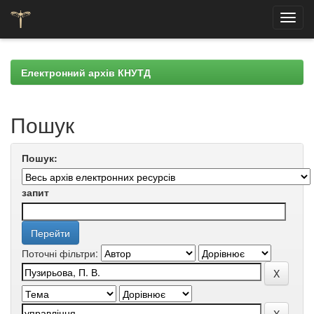
Skip
navigation
Електронний архів КНУТД
Пошук
Пошук:
запит
Поточні фільтри: