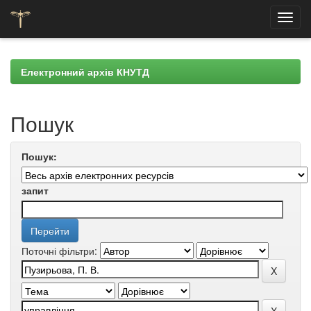
Skip
navigation
Електронний архів КНУТД
Пошук
Пошук:
запит
Поточні фільтри: