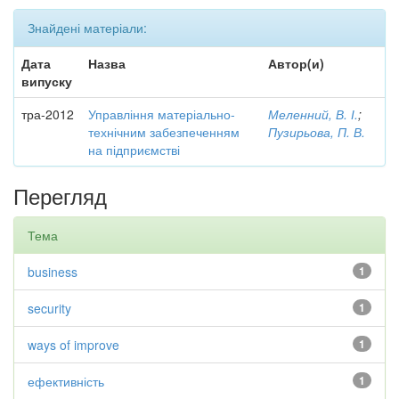
Знайдені матеріали:
Дата
Назва
Автор(и)
випуску
тра-2012
Управління матеріально-
Меленний, В. І.
;
технічним забезпеченням
Пузирьова, П. В.
на підприємстві
Перегляд
Тема
business
1
security
1
ways of improve
1
ефективність
1