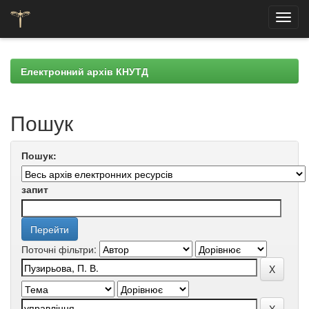
Skip
navigation
Електронний архів КНУТД
Пошук
Пошук:
запит
Поточні фільтри: