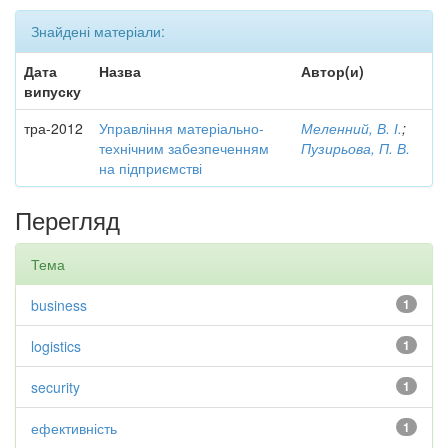
Знайдені матеріали:
Дата
Назва
Автор(и)
випуску
тра-2012
Управління матеріально-
Меленний, В. І.
;
технічним забезпеченням
Пузирьова, П. В.
на підприємстві
Перегляд
Тема
business
1
logistics
1
security
1
ефективність
1