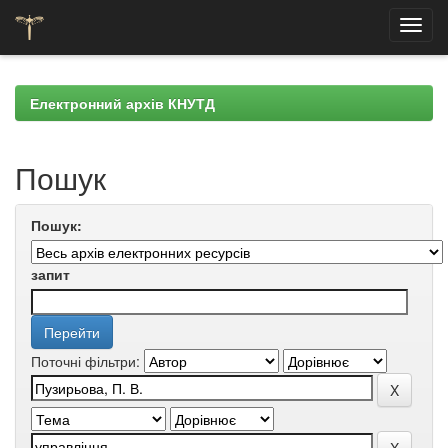
Skip
navigation
Електронний архів КНУТД
Пошук
Пошук:
запит
Поточні фільтри: