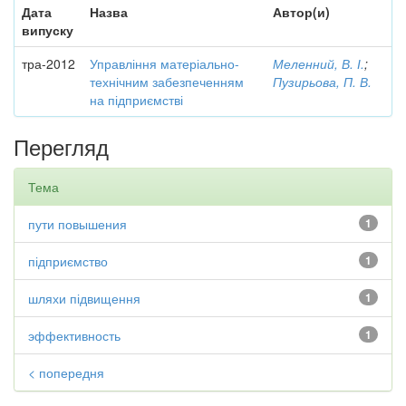
Дата
Назва
Автор(и)
випуску
тра-2012
Управління матеріально-
Меленний, В. І.
;
технічним забезпеченням
Пузирьова, П. В.
на підприємстві
Перегляд
Тема
пути повышения
1
підприємство
1
шляхи підвищення
1
эффективность
1
< попередня