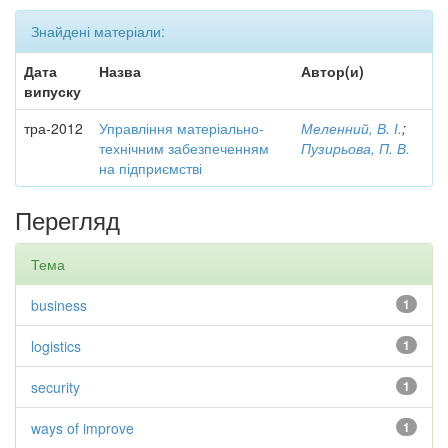
Знайдені матеріали:
Дата
Назва
Автор(и)
випуску
тра-2012
Управління матеріально-
Меленний, В. І.
;
технічним забезпеченням
Пузирьова, П. В.
на підприємстві
Перегляд
Тема
business
1
logistics
1
security
1
ways of improve
1