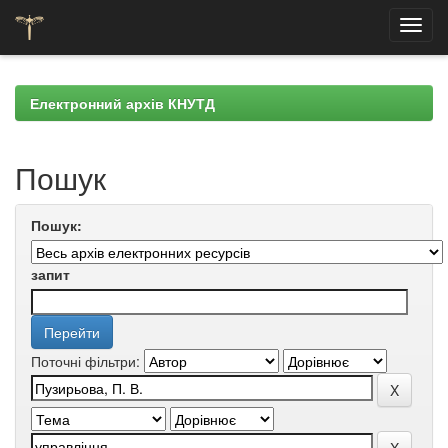
Skip
navigation
Електронний архів КНУТД
Пошук
Пошук:
запит
Поточні фільтри: