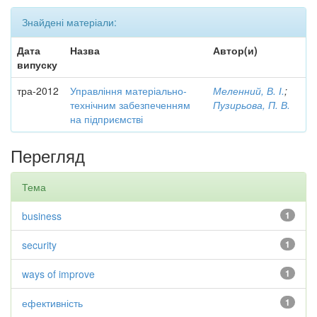
Знайдені матеріали:
Дата
Назва
Автор(и)
випуску
тра-2012
Управління матеріально-
Меленний, В. І.
;
технічним забезпеченням
Пузирьова, П. В.
на підприємстві
Перегляд
Тема
business
1
security
1
ways of improve
1
ефективність
1