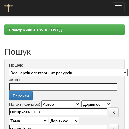
Skip
navigation
Електронний архів КНУТД
Пошук
Пошук:
запит
Поточні фільтри: