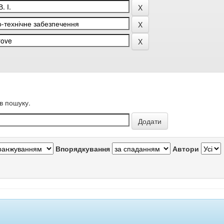
в пошуку.
Впорядкування
Автори