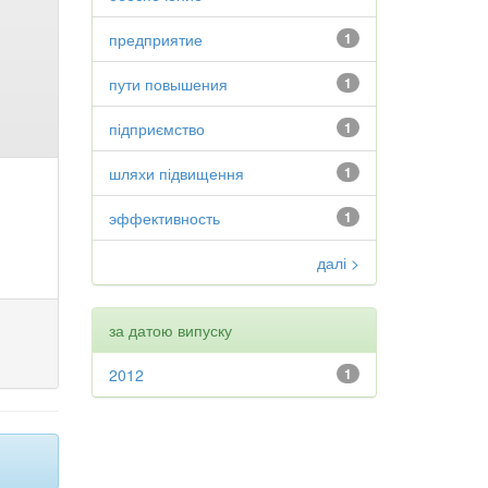
предприятие
1
пути повышения
1
підприємство
1
шляхи підвищення
1
эффективность
1
далі >
за датою випуску
2012
1