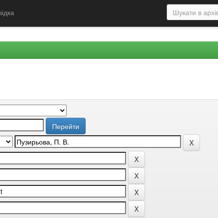
відка