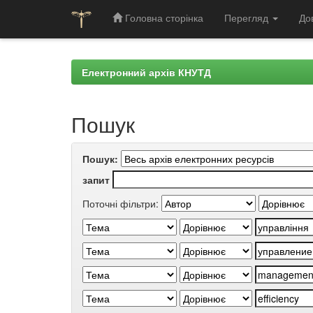
Головна сторінка
Перегляд
До
Skip
navigation
Електронний архів КНУТД
Пошук
Пошук:
запит
Поточні фільтри: