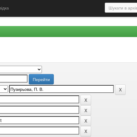
відка