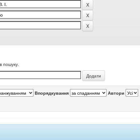
в пошуку.
Впорядкування
Автори