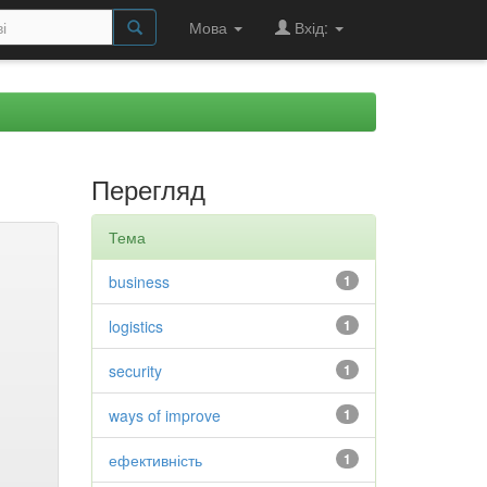
Мова
Вхід:
Перегляд
Тема
business
1
logistics
1
security
1
ways of improve
1
ефективність
1