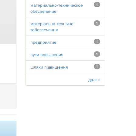
материально-техническое
1
обеспечение
матеріально-технічне
1
забезпечення
предприятие
1
пути повышения
1
шляхи підвищення
1
далі >