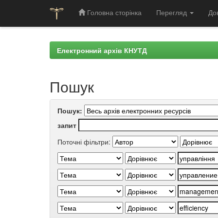
Головна сторінка
Перегляд
До
Skip
navigation
Електронний архів КНУТД
Пошук
Пошук:
запит
Поточні фільтри: