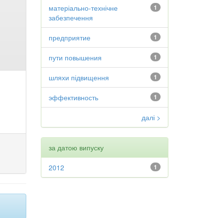
матеріально-технічне
1
забезпечення
предприятие
1
пути повышения
1
шляхи підвищення
1
эффективность
1
далі >
за датою випуску
2012
1