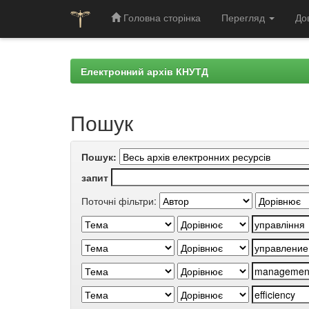
Головна сторінка
Перегляд
До
Skip
navigation
Електронний архів КНУТД
Пошук
Пошук:
запит
Поточні фільтри: