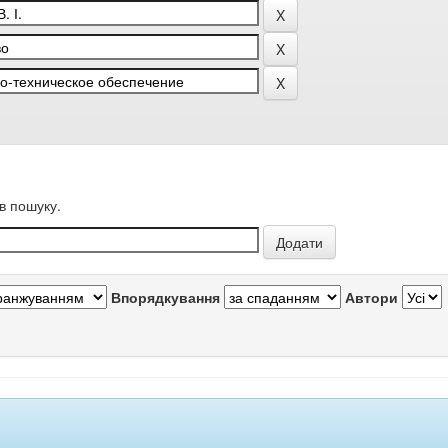
в пошуку.
Впорядкування
Автори