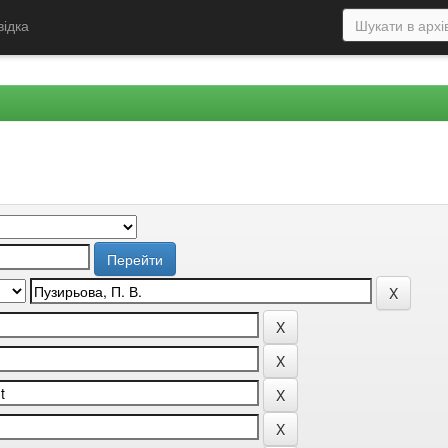
відка