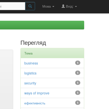
Мова
Вхід:
Перегляд
Тема
business
1
logistics
1
security
1
ways of improve
1
ефективність
1