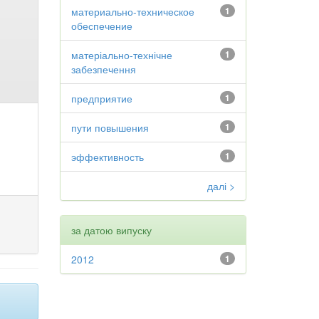
материально-техническое
1
обеспечение
матеріально-технічне
1
забезпечення
предприятие
1
пути повышения
1
эффективность
1
далі >
за датою випуску
2012
1