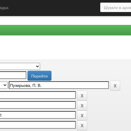
відка