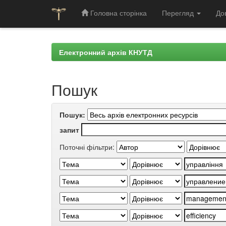
Головна сторінка
Перегляд
До
Skip
navigation
Електронний архів КНУТД
Пошук
Пошук:
запит
Поточні фільтри: