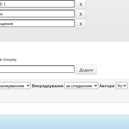
в пошуку.
Впорядкування
Автори