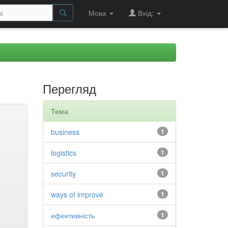
Мова
Вхід:
Перегляд
Тема
business
1
logistics
1
security
1
ways of improve
1
ефективність
1