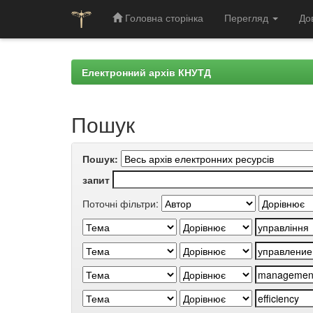
Головна сторінка
Перегляд
До
Skip
navigation
Електронний архів КНУТД
Пошук
Пошук:
запит
Поточні фільтри: