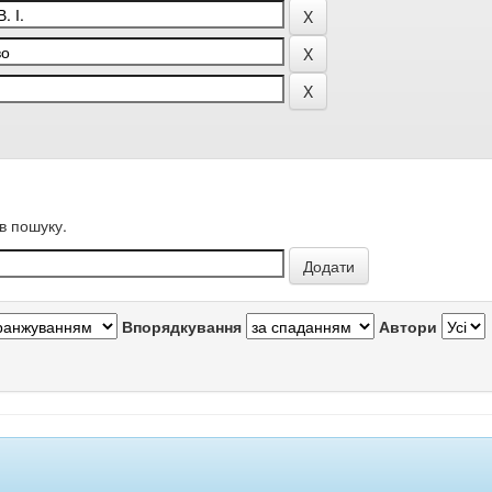
в пошуку.
Впорядкування
Автори