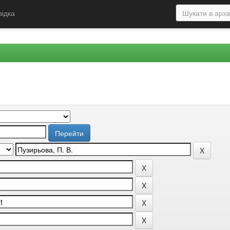
відка