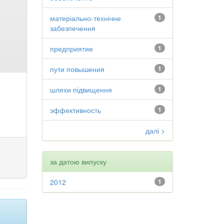
матеріально-технічне
1
забезпечення
предприятие
1
пути повышения
1
шляхи підвищення
1
эффективность
1
далі >
за датою випуску
2012
1