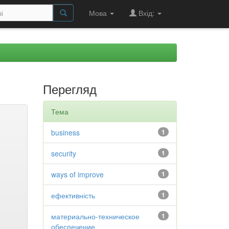
Мова
Вхід:
Перегляд
Тема
business
1
security
1
ways of improve
1
ефективність
1
материально-техническое
1
обеспечение