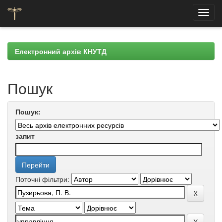
Skip
navigation
Електронний архів КНУТД
Пошук
Пошук:
запит
Поточні фільтри: