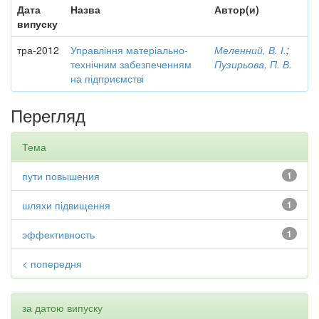
Дата
Назва
Автор(и)
випуску
тра-2012
Управління матеріально-
Меленний, В. І.
;
технічним забезпеченням
Пузирьова, П. В.
на підприємстві
Перегляд
Тема
пути повышения
1
шляхи підвищення
1
эффективность
1
< попередня
за датою випуску