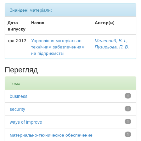
Знайдені матеріали:
Дата
Назва
Автор(и)
випуску
тра-2012
Управління матеріально-
Меленний, В. І.
;
технічним забезпеченням
Пузирьова, П. В.
на підприємстві
Перегляд
Тема
business
1
security
1
ways of improve
1
материально-техническое обеспечение
1