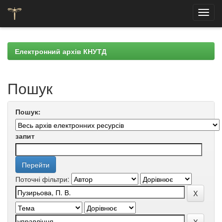
Skip
navigation
Електронний архів КНУТД
Пошук
Пошук:
запит
Поточні фільтри: