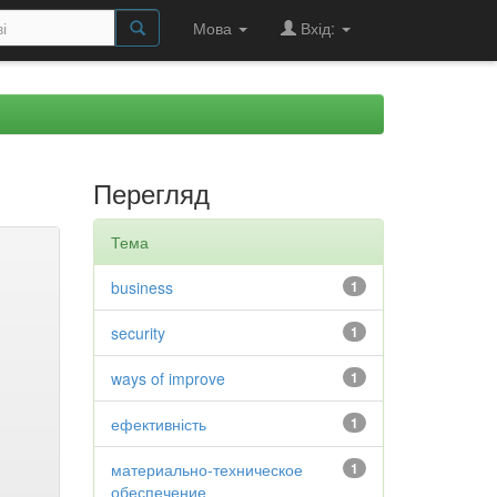
Мова
Вхід:
Перегляд
Тема
business
1
security
1
ways of improve
1
ефективність
1
материально-техническое
1
обеспечение