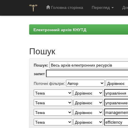
Головна сторінка
Перегляд
До
Skip
navigation
Електронний архів КНУТД
Пошук
Пошук:
запит
Поточні фільтри: