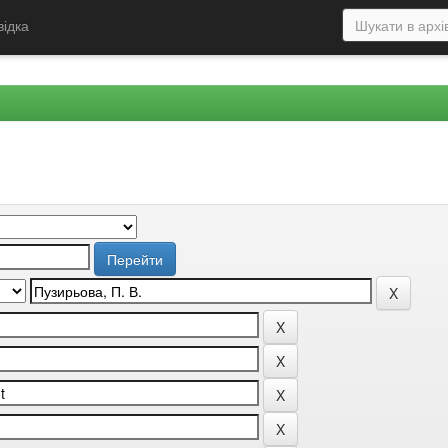
відка