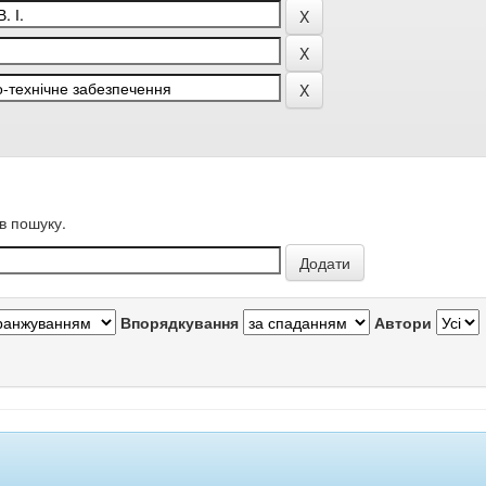
в пошуку.
Впорядкування
Автори