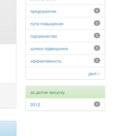
предприятие
1
пути повышения
1
підприємство
1
шляхи підвищення
1
эффективность
1
далі >
за датою випуску
2012
1