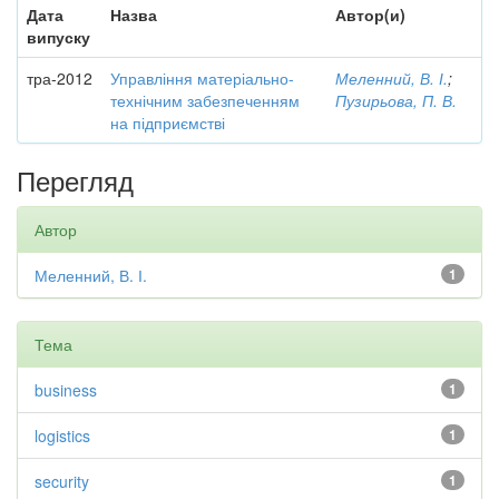
Дата
Назва
Автор(и)
випуску
тра-2012
Управління матеріально-
Меленний, В. І.
;
технічним забезпеченням
Пузирьова, П. В.
на підприємстві
Перегляд
Автор
Меленний, В. І.
1
Тема
business
1
logistics
1
security
1