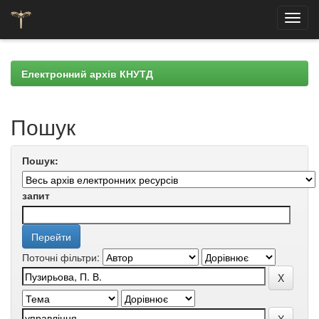
Skip
navigation
Електронний архів КНУТД
Пошук
Пошук:
запит
Поточні фільтри: