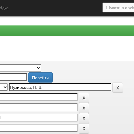
відка