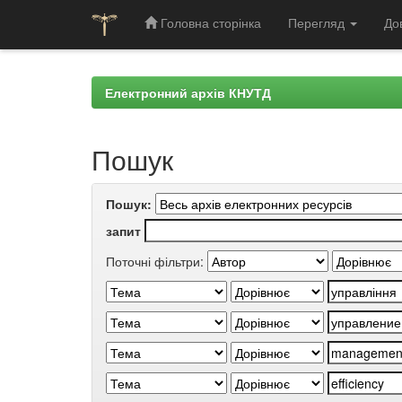
Головна сторінка
Перегляд
До
Skip
navigation
Електронний архів КНУТД
Пошук
Пошук:
запит
Поточні фільтри: