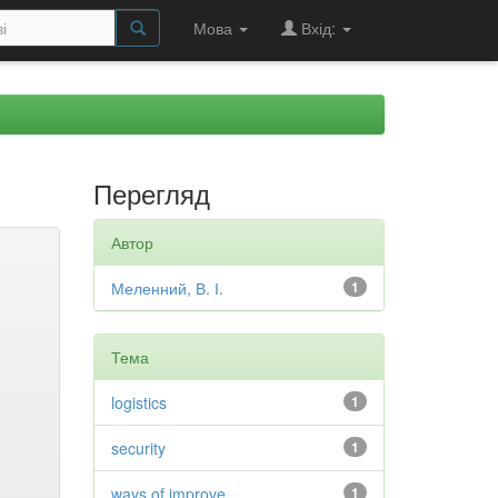
Мова
Вхід:
Перегляд
Автор
Меленний, В. І.
1
Тема
logistics
1
security
1
ways of improve
1