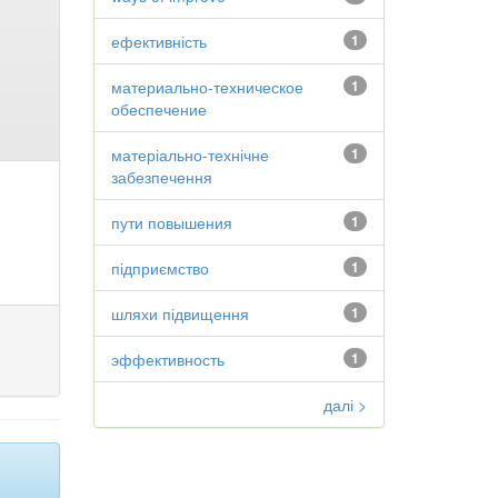
ефективність
1
материально-техническое
1
обеспечение
матеріально-технічне
1
забезпечення
пути повышения
1
підприємство
1
шляхи підвищення
1
эффективность
1
далі >