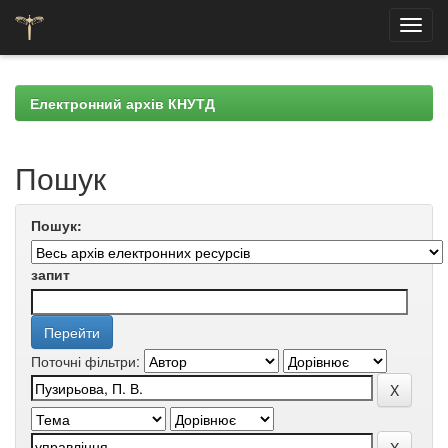
Skip
navigation
Електронний архів КНУТД
Пошук
Пошук:
запит
Поточні фільтри: