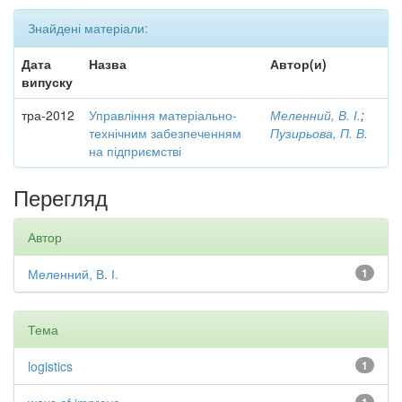
Знайдені матеріали:
Дата
Назва
Автор(и)
випуску
тра-2012
Управління матеріально-
Меленний, В. І.
;
технічним забезпеченням
Пузирьова, П. В.
на підприємстві
Перегляд
Автор
Меленний, В. І.
1
Тема
logistics
1