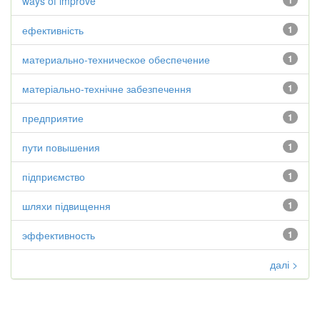
ways of improve
1
ефективність
1
материально-техническое обеспечение
1
матеріально-технічне забезпечення
1
предприятие
1
пути повышения
1
підприємство
1
шляхи підвищення
1
эффективность
1
далі >