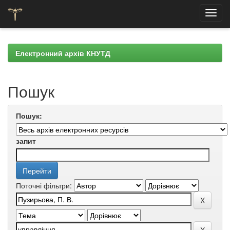
Skip
navigation
Електронний архів КНУТД
Пошук
Пошук:
запит
Поточні фільтри: