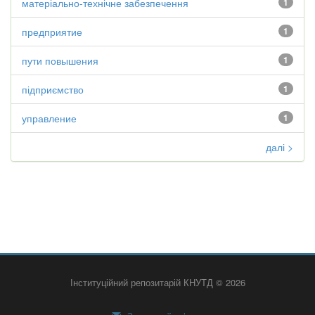
матеріально-технічне забезпечення
1
предприятие
1
пути повышения
1
підприємство
1
управление
1
далі >
Інституційний репозитарій КНУТД © 2026