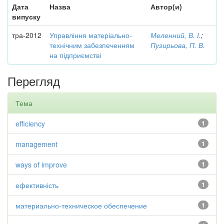
Дата
Назва
Автор(и)
випуску
тра-2012
Управління матеріально-
Меленний, В. І.
;
технічним забезпеченням
Пузирьова, П. В.
на підприємстві
Перегляд
Тема
efficiency
1
management
1
ways of improve
1
ефективність
1
материально-техническое обеспечение
1