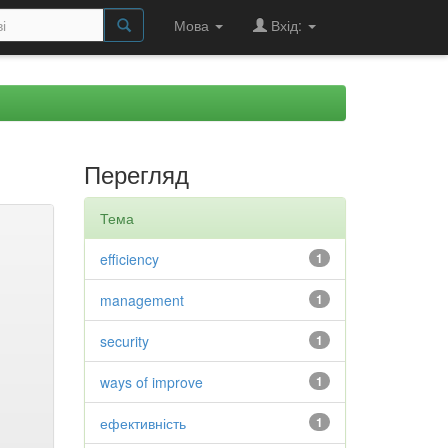
Мова
Вхід:
Перегляд
Тема
efficiency
1
management
1
security
1
ways of improve
1
ефективність
1