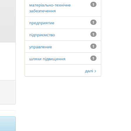
матеріально-технічне
1
забезпечення
предприятие
1
підприємство
1
управление
1
шляхи підвищення
1
далі >