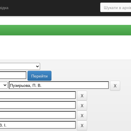
відка