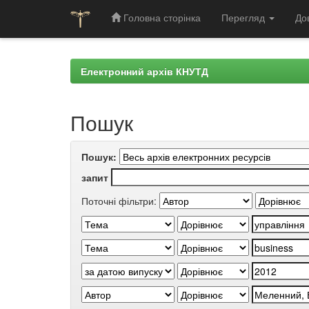
Головна сторінка
Перегляд
До
Skip
navigation
Електронний архів КНУТД
Пошук
Пошук:
запит
Поточні фільтри: