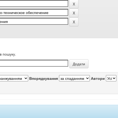
в пошуку.
Впорядкування
Автори