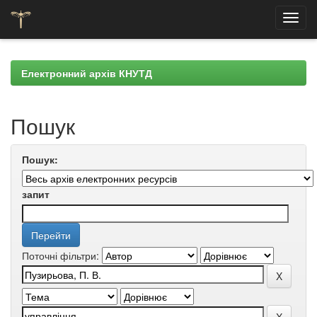
Skip
navigation
Електронний архів КНУТД
Пошук
Пошук:
запит
Поточні фільтри: