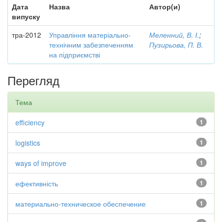
Дата
Назва
Автор(и)
випуску
тра-2012
Управління матеріально-
Меленний, В. І.
;
технічним забезпеченням
Пузирьова, П. В.
на підприємстві
Перегляд
Тема
efficiency
1
logistics
1
ways of improve
1
ефективність
1
материально-техническое обеспечение
1