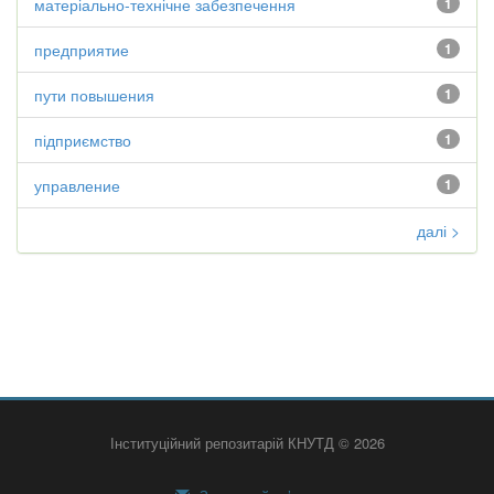
матеріально-технічне забезпечення
1
предприятие
1
пути повышения
1
підприємство
1
управление
1
далі >
Інституційний репозитарій КНУТД © 2026