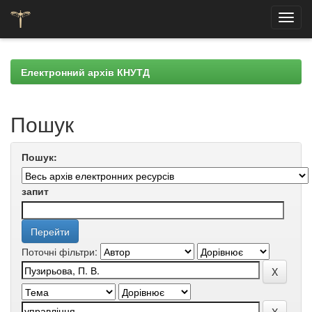
Skip
navigation
Електронний архів КНУТД
Пошук
Пошук:
запит
Поточні фільтри: