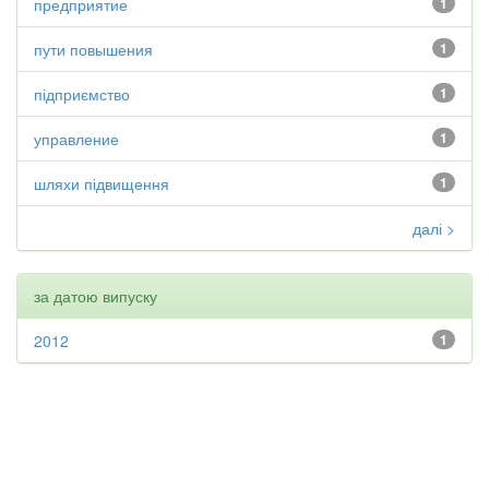
предприятие
1
пути повышения
1
підприємство
1
управление
1
шляхи підвищення
1
далі >
за датою випуску
2012
1