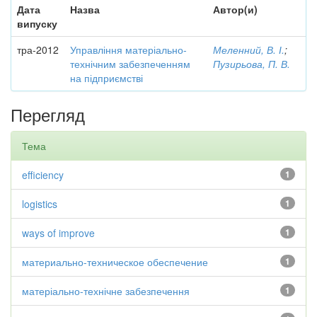
Дата
Назва
Автор(и)
випуску
тра-2012
Управління матеріально-
Меленний, В. І.
;
технічним забезпеченням
Пузирьова, П. В.
на підприємстві
Перегляд
Тема
efficiency
1
logistics
1
ways of improve
1
материально-техническое обеспечение
1
матеріально-технічне забезпечення
1