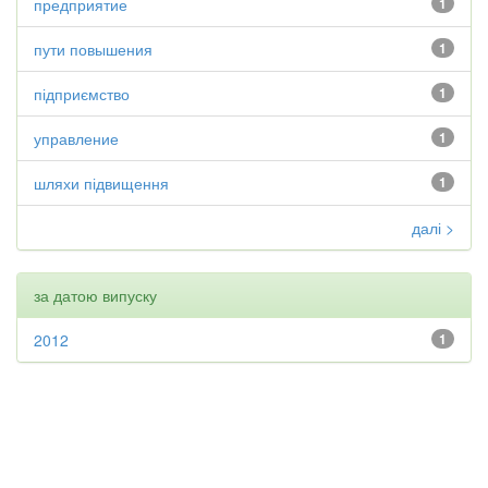
предприятие
1
пути повышения
1
підприємство
1
управление
1
шляхи підвищення
1
далі >
за датою випуску
2012
1