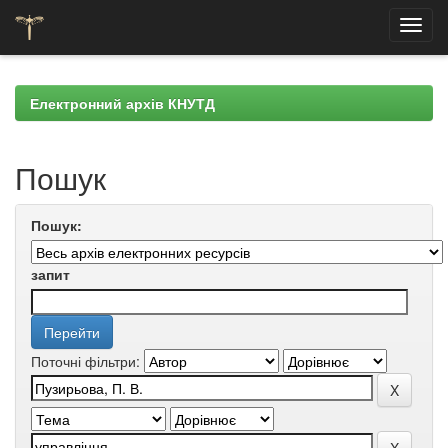
Skip
navigation
Електронний архів КНУТД
Пошук
Пошук:
запит
Поточні фільтри: