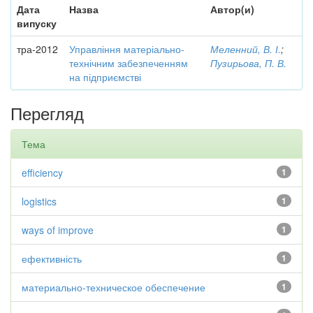
Дата
Назва
Автор(и)
випуску
тра-2012
Управління матеріально-
Меленний, В. І.
;
технічним забезпеченням
Пузирьова, П. В.
на підприємстві
Перегляд
Тема
efficiency
1
logistics
1
ways of improve
1
ефективність
1
материально-техническое обеспечение
1