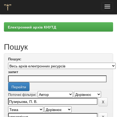
Skip
navigation
Електронний архів КНУТД
Пошук
Пошук:
запит
Поточні фільтри: