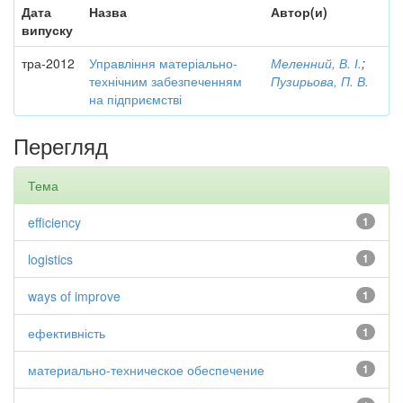
Дата
Назва
Автор(и)
випуску
тра-2012
Управління матеріально-
Меленний, В. І.
;
технічним забезпеченням
Пузирьова, П. В.
на підприємстві
Перегляд
Тема
efficiency
1
logistics
1
ways of improve
1
ефективність
1
материально-техническое обеспечение
1