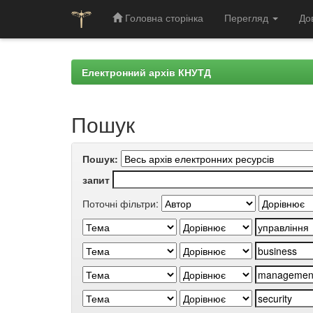
Головна сторінка
Перегляд
До
Skip
navigation
Електронний архів КНУТД
Пошук
Пошук:
запит
Поточні фільтри: