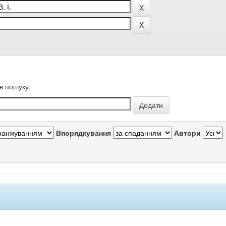
в пошуку.
Впорядкування
Автори