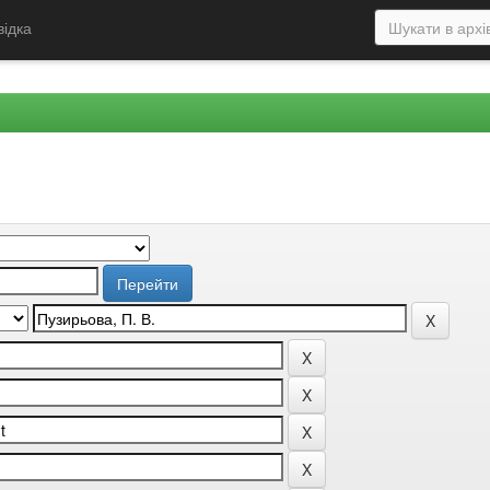
відка