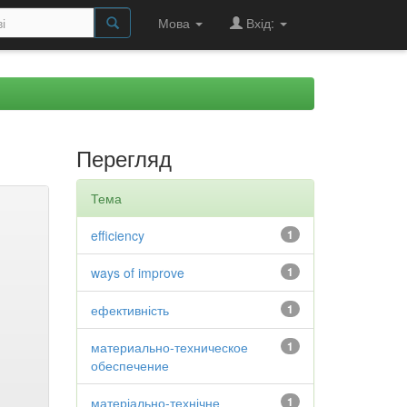
Мова
Вхід:
Перегляд
Тема
efficiency
1
ways of improve
1
ефективність
1
материально-техническое
1
обеспечение
матеріально-технічне
1