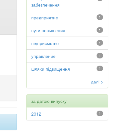
забезпечення
предприятие
1
пути повышения
1
підприємство
1
управление
1
шляхи підвищення
1
далі >
за датою випуску
2012
1