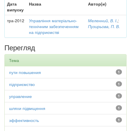
Дата
Назва
Автор(и)
випуску
тра-2012
Управління матеріально-
Меленний, В. І.
;
технічним забезпеченням
Пузирьова, П. В.
на підприємстві
Перегляд
Тема
пути повышения
1
підприємство
1
управление
1
шляхи підвищення
1
эффективность
1