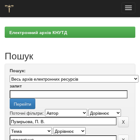
Skip
navigation
Електронний архів КНУТД
Пошук
Пошук:
запит
Поточні фільтри: