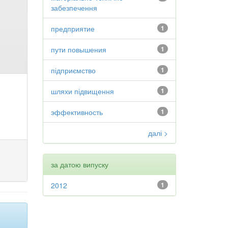
забезпечення
предприятие
1
пути повышения
1
підприємство
1
шляхи підвищення
1
эффективность
1
далі >
за датою випуску
2012
1