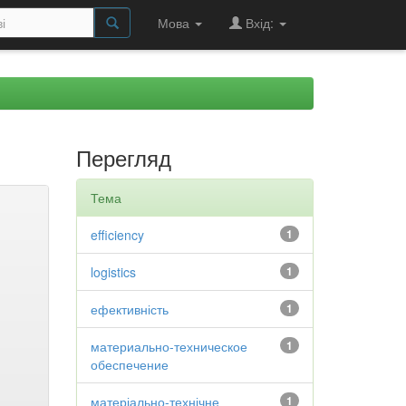
Мова
Вхід:
Перегляд
Тема
efficiency
1
logistics
1
ефективність
1
материально-техническое
1
обеспечение
матеріально-технічне
1