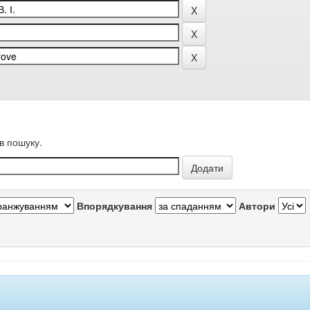
в пошуку.
Впорядкування
Автори