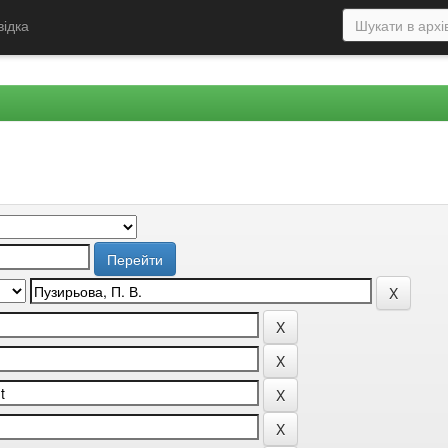
відка