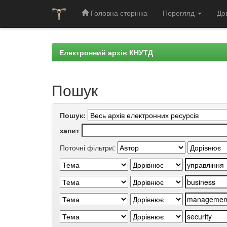
Головна сторінка
Перегляд
До
Skip
navigation
Електронний архів КНУТД
Пошук
Пошук:
запит
Поточні фільтри: